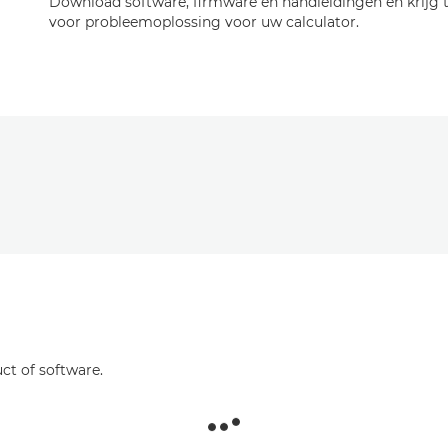
Download software, firmware en handleidingen en krijg
voor probleemoplossing voor uw calculator.
ct of software.