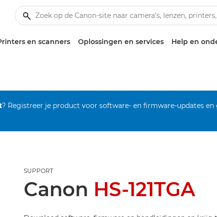
Printers en scanners
Oplossingen en services
Help en ond
t
? Registreer je product voor software- en firmware-updates en
SUPPORT
Canon
HS-121TGA