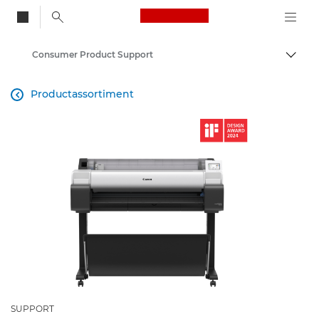
Canon Logo, back to
Consumer Product Support
Brood
Canon
Productassortiment

SUPPORT