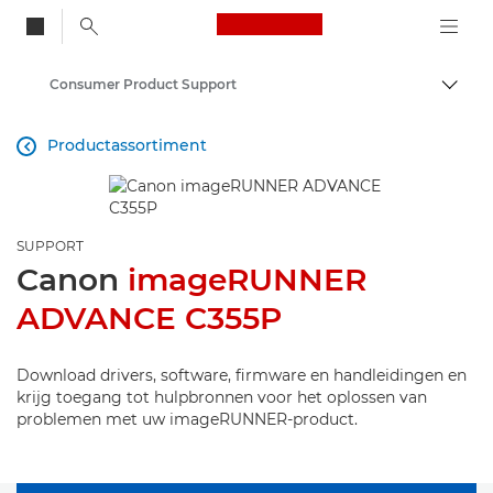
Canon Logo, back to
Consumer Product Support
Brood
Canon
Productassortiment

SUPPORT
Canon
imageRUNNER
ADVANCE C355P
Download drivers, software, firmware en handleidingen en
krijg toegang tot hulpbronnen voor het oplossen van
problemen met uw imageRUNNER-product.