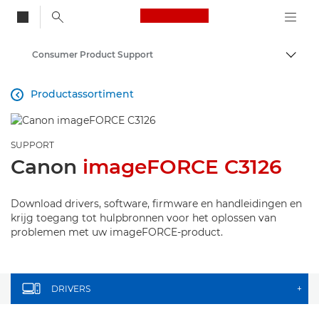
Canon Logo, back to
Consumer Product Support
Brood
Canon
Productassortiment

SUPPORT
Canon
imageFORCE C3126
Download drivers, software, firmware en handleidingen en
krijg toegang tot hulpbronnen voor het oplossen van
problemen met uw imageFORCE-product.
DRIVERS
+