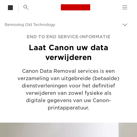
Canon Logo, back t
Removing Old Technology
Broo
in-/u
Canon
END TO END SERVICE-INFORMATIE
Laat Canon uw data
Consumer Product Support
verwijderen
Ondersteuning voor zakelijke producten
Canon Data Removal services is een
End to End
verzameling van uitgebreide (betaalde)
dienstverleningen voor het definitief
verwijderen van zowel fysieke als
digitale gegevens van uw Canon-
printapparatuur.