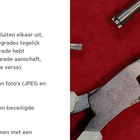
iten elkaar uit,
grades tegelijk
rade hebt
rade aanschaft,
e versa).
n foto's (JPEG en
n beveiligde
men met een