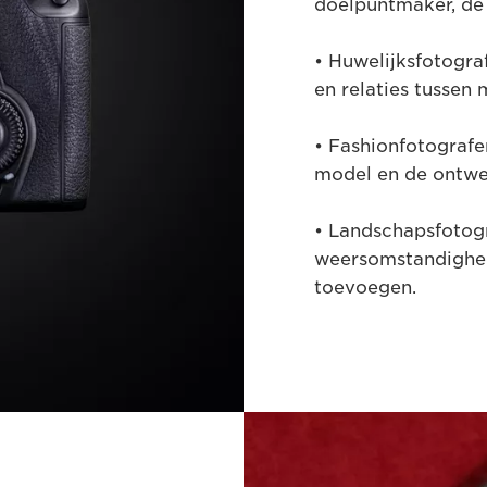
doelpuntmaker, de 
• Huwelijksfotogr
en relaties tussen
• Fashionfotograf
model en de ontwe
• Landschapsfotog
weersomstandighede
toevoegen.