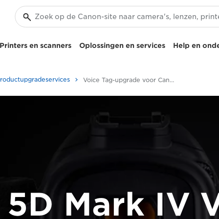
Printers en scanners
Oplossingen en services
Help en ond
roductupgradeservices
Voice Tag-upgrade voor Canon EOS 5D Mark
5D Mark IV 