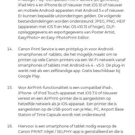
iPad Mini 4 en iPhone 6s of nieuwer met iOS 10 of nieuwer
en mobiele Android-apparaten met Android 5.x of nieuwer.
Er kunnen bepaalde uitzonderingen gelden. De volgende
bestandsindelingen worden ondersteund: JPEG, PNG, HEIF
(apparaten met iOS 11 en Mac OS v10.13 of hoger), DLP-
opslaggegevens en exportgegevens van Poster Artist,
EasyPhoto+ en Easy-PhotoPrint Editor.
Canon Print Service is een printplug-in voor Android-
smartphones of -tablets, die het mogelijk maakt om te
printen op vele Canon-printers via een Wi-Fi-netwerk vanaf
smartphones of tablets met Android v4.4 - v5.0. De plug-in
werkt niet als een zelfstandige app. Gratis beschikbaar bij
Google Play.
Voor AirPrint-functionaliteit is een compatibel iPad-,
iPhone- of iPod Touch-apparaat met iOS 7.0 of nieuwer
vereist en een AirPrint-printer die is aangesloten op
hetzelfde netwerk als je iOS-apparaat. Een printer die is
aangesloten op de USB-poort van je Mac, PC, Airport Base
Station of Time Capsule wordt niet ondersteund.
Hiervoor is een smartphone of tablet nodig waarop de
Canon PRINT Inkjet / SELPHY-app is geïnstalleerd en die is