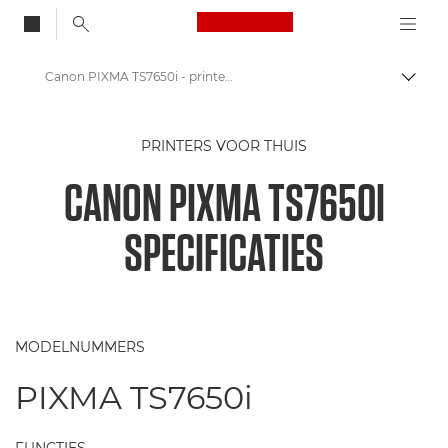
Canon Logo, back to
Canon PIXMA TS7650i - printerspecificaties
Brood
Canon
PRINTERS VOOR THUIS
Canon-printers
CANON PIXMA TS7650I
Canon PIXMA TS7650i - printers
SPECIFICATIES
MODELNUMMERS
PIXMA TS7650i