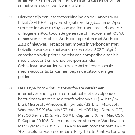
afhankelijk van het terrein en de afstand tussen de printer
en het wireless netwerk van de klant.
Hiervoor zijn een internetverbinding en de Canon PRINT
Inkjet / SELPHY-app vereist, gratis verkrijgbaar in de App
Store en in Google Play. Compatibel met iPad, iPhone 3GS
of hoger en iPod touch 3e generatie of nieuwer met iOS 7.0
of nieuwer en mobiele Android-apparaten met Android
2.3.3 of nieuwer. Het apparaat moet zijn verbonden met
hetzelfde werkende netwerk met wireless 802.11 b/g/n/a-
capaciteit als de printer. Vereist een compatibele sociale
media-account en is onderworpen aan die
Gebruiksvoorwaarden van de desbetreffende sociale
media-accounts. Er kunnen bepaalde uitzonderingen
gelden.
De Easy-PhotoPrint Editor-software vereist een
internetverbinding en is compatibel met de volgende
besturingssystemen: Microsoft Windows 10 (64-bits / 32-
bits), Microsoft Windows 8.1 (64-bits / 32-bits), Microsoft
Windows 7 SP1 (64-bits / 32-bits), MacOS High Sierra v10.13,
MacOS Sierra v10.12, Mac OS X El Capitan v10.11 en Mac OS X
El Capitan 10.10.5. De minimale vereisten voor Windows en
MacOS/Mac OS X zijn: 2 GB RAM en een monitor met 1024 x
768-resolutie. Voor de mobiele Easy-PhotoPrint Editor-app