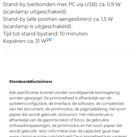
Stand-by (verbonden met PC via USB): ca. 0,9 W
(scanlamp uitgeschakeld)
Stand-by (alle poorten aangesloten): ca. 1,5 W
(scanlamp is uitgeschakeld)
Tijd tot stand-bystand: 10 minuten
20
Kopiëren: ca. 21 W
Standaarddisclaimers
Alle specificaties kunnen zonder voorafgaande kennisgeving
worden gewijzigd. De printsnelheid is afhankelijk van de
systeemconfiguratie, de interface, de software, de complexiteit
van het document, de printmodus, de paginadekking, het soort
papier dat wordt gebruikt, enzovoort. Het inktverbruik is
afhankelijk van de geprinte tekst of foto's, de gebruikte
softwaretoepassingen, de printmodus en het soort papier dat
wordt gebruikt. Voor informatie over de capaciteit ga je naar
www.canon-europe.com/ink/yield De scansnelheid kan variëren