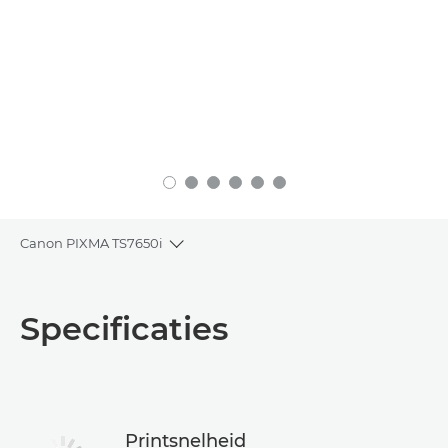
Canon PIXMA TS7650i
Toggle breadcrumbs
Overzicht
Specificaties
Specificaties
Support
Printsnelheid