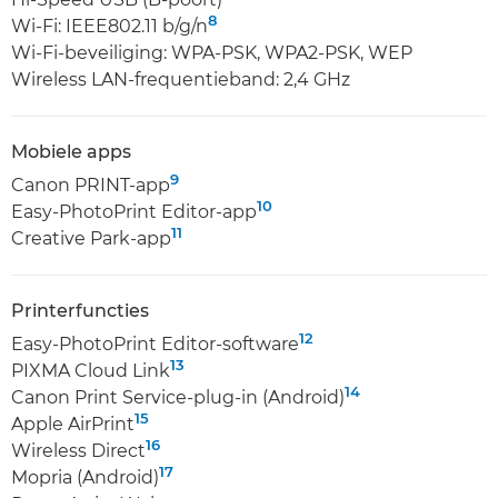
8
Wi-Fi: IEEE802.11 b/g/n
Wi-Fi-beveiliging: WPA-PSK, WPA2-PSK, WEP
Wireless LAN-frequentieband: 2,4 GHz
Mobiele apps
9
Canon PRINT-app
10
Easy-PhotoPrint Editor-app
11
Creative Park-app
Printerfuncties
12
Easy-PhotoPrint Editor-software
13
PIXMA Cloud Link
14
Canon Print Service-plug-in (Android)
15
Apple AirPrint
16
Wireless Direct
17
Mopria (Android)