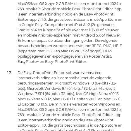
MacOS/Mac OS X zijn: 2 GB RAM en een monitor met 1024 x
768-resolutie. Voor de mobiele Easy-PhotoPrint Editor-app
is een internetverbinding nodig en de Easy-PhotoPrint
Editor-app v1.1.0, die gratis beschikbaar is in de App Store en
in Google Play. Compatibel met iPad Air2 (2e generatie),
iPad Mini 4 en iPhone 6s of nieuwer met iOS 10 of nieuwer
en mobiele Android-apparaten met Android 5.x of nieuwer.
Er kunnen bepaalde uitzonderingen gelden. De volgende
bestandsindelingen worden ondersteund: JPEG, PNG, HEIF
(apparaten met iOS 11 en Mac OS v10.13 of hoger), DLP-
opslaggegevens en exportgegevens van Poster Artist,
EasyPhoto+ en Easy-PhotoPrint Editor.
De Easy-PhotoPrint Editor-software vereist een
internetverbinding en is compatibel met de volgende
besturingssystemen: Microsoft Windows 10 (64-bits / 32-
bits), Microsoft Windows 8.1 (64-bits / 32-bits), Microsoft
Windows 7 SP1 (64-bits / 32-bits), MacOS High Sierra v10.13,
MacOS Sierra v10.12, Mac OS X El Capitan v10.11 en Mac OS X
El Capitan 10.10.5. De minimale vereisten voor Windows en
MacOS/Mac OS X zijn: 2 GB RAM en een monitor met 1024 x
768-resolutie. Voor de mobiele Easy-PhotoPrint Editor-app
is een internetverbinding nodig en de Easy-PhotoPrint
Editor-app v1.1.0, die gratis beschikbaar is in de App Store en
in Google Play. Compatibel met iPad Air2 (2e generatie),