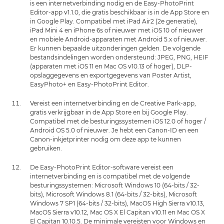
is een internetverbinding nodig en de Easy-PhotoPrint
Editor-app v1.1.0, die gratis beschikbaar is in de App Store en
in Google Play. Compatibel met iPad Air2 (2e generatie),
iPad Mini 4 en iPhone 6s of nieuwer met iOS 10 of nieuwer
en mobiele Android-apparaten met Android 5.x of nieuwer.
Er kunnen bepaalde uitzonderingen gelden. De volgende
bestandsindelingen worden ondersteund: JPEG, PNG, HEIF
(apparaten met iOS 11 en Mac OS v10.13 of hoger), DLP-
opslaggegevens en exportgegevens van Poster Artist,
EasyPhoto+ en Easy-PhotoPrint Editor.
Vereist een internetverbinding en de Creative Park-app,
gratis verkrijgbaar in de App Store en bij Google Play.
Compatibel met de besturingssystemen iOS 12.0 of hoger /
Android OS 5.0 of nieuwer. Je hebt een Canon-ID en een
Canon-inkjetprinter nodig om deze app te kunnen
gebruiken.
De Easy-PhotoPrint Editor-software vereist een
internetverbinding en is compatibel met de volgende
besturingssystemen: Microsoft Windows 10 (64-bits / 32-
bits), Microsoft Windows 8.1 (64-bits / 32-bits), Microsoft
Windows 7 SP1 (64-bits / 32-bits), MacOS High Sierra v10.13,
MacOS Sierra v10.12, Mac OS X El Capitan v10.11 en Mac OS X
El Capitan 10.10.5. De minimale vereisten voor Windows en