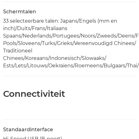
Schermtalen
33 selecteerbare talen: Japans/Engels (mm en
inch)/Duits/Frans/Italiaans
Spaans/Nederlands/Portugees/Noors/Zweeds/Deens/Fi
Pools/Sloveens/Turks/Grieks/Vereenvoudigd Chinees/
Traditioneel
Chinees/Koreaans/Indonesisch/Slowaaks/
Ests/Lets/Litouws/Oekraïens/Roemeens/Bulgaars/Thai
Connectiviteit
Standaardinterface
Hi-Speed USB (B-poort)