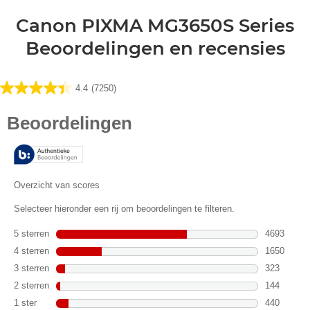
Canon PIXMA MG3650S Series
Beoordelingen en recensies
4.4
(7250)
4.4
van
de
5
sterren.
7250
beoordelingen