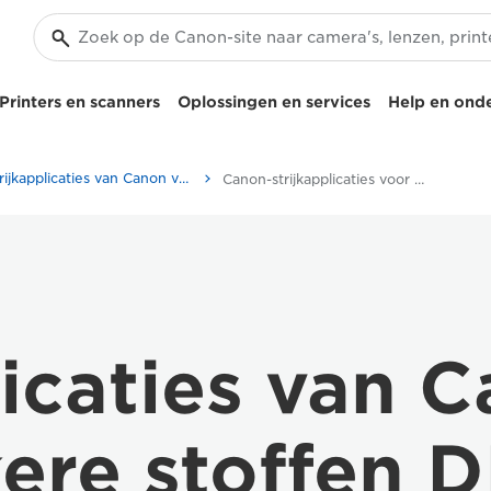
Printers en scanners
Oplossingen en services
Help en ond
Strijkapplicaties van Canon voor donkere stoffen DF-101
Canon-strijkapplicaties voor donkere stoffen DF-101
licaties van 
ere stoffen D