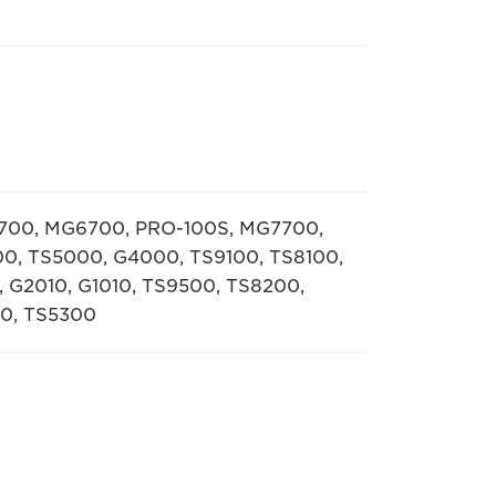
700, MG6700, PRO-100S, MG7700,
0, TS5000, G4000, TS9100, TS8100,
, G2010, G1010, TS9500, TS8200,
0, TS5300