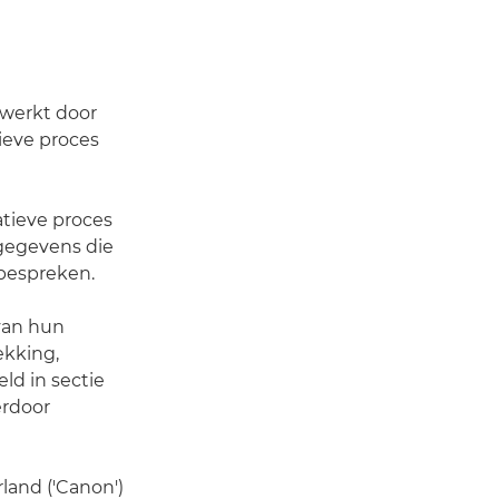
rwerkt door
ieve proces
tieve proces
 gegevens die
 bespreken.
van hun
ekking,
d in sectie
erdoor
land ('Canon')