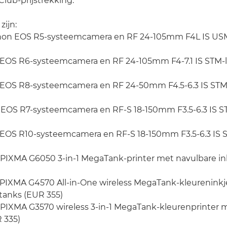
lub-prijstrekking.
zijn:
Canon EOS R5-systeemcamera en RF 24-105mm F4L IS US
n EOS R6-systeemcamera en RF 24-105mm F4-7.1 IS STM-
n EOS R8-systeemcamera en RF 24-50mm F4.5-6.3 IS STM
n EOS R7-systeemcamera en RF-S 18-150mm F3.5-6.3 IS S
n EOS R10-systeemcamera en RF-S 18-150mm F3.5-6.3 IS 
n PIXMA G6050 3-in-1 MegaTank-printer met navulbare i
 PIXMA G4570 All-in-One wireless MegaTank-kleureninkj
tanks (EUR 355)
 PIXMA G3570 wireless 3-in-1 MegaTank-kleurenprinter 
 335)