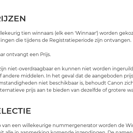
RIJZEN
willekeurig tien winnaars (elk een 'Winnaar') worden gekoz
ingen die tijdens de Registratieperiode zijn ontvangen.
ar ontvangt een Prijs.
n zijn niet-overdraagbaar en kunnen niet worden ingeruil
f andere middelen. In het geval dat de aangeboden prij
mstandigheden niet beschikbaar is, behoudt Canon zich
ternatieve prijs aan te bieden van dezelfde of grotere w
ELECTIE
lp van een willekeurige nummergenerator worden de Wi
uit alle in aanmerking komende inzendingen. De namen