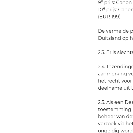
e
9
prijs: Canon
e
10
prijs: Can
(EUR 199)
De vermelde pr
Duitsland op 
2.3. Er is sle
2.4. Inzending
aanmerking vo
het recht voo
deelname uit t
2.5. Als een De
toestemming a
beheer van dez
verzoek via he
ongeldig worde