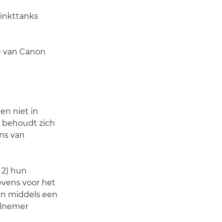
inkttanks
te van Canon
en niet in
 behoudt zich
ns van
 2) hun
evens voor het
en middels een
eelnemer