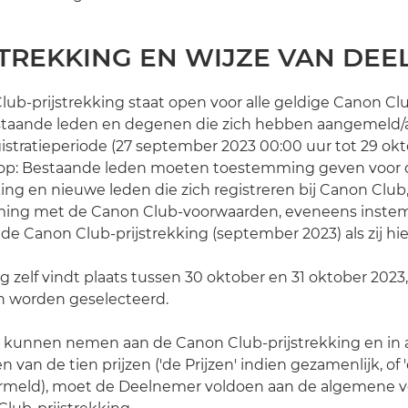
JSTREKKING EN WIJZE VAN DE
Club-prijstrekking staat open voor alle geldige Canon Cl
staande leden en degenen die zich hebben aangemeld
stratieperiode (27 september 2023 00:00 uur tot 29 ok
et op: Bestaande leden moeten toestemming geven voor
king en nieuwe leden die zich registreren bij Canon Club
ing met de Canon Club-voorwaarden, eveneens inst
e Canon Club-prijstrekking (september 2023) als zij hie
g zelf vindt plaats tussen 30 oktober en 31 oktober 2023,
n worden geselecteerd.
te kunnen nemen aan de Canon Club-prijstrekking en in
van de tien prijzen ('de Prijzen' indien gezamenlijk, of 'd
vermeld), moet de Deelnemer voldoen aan de algemene 