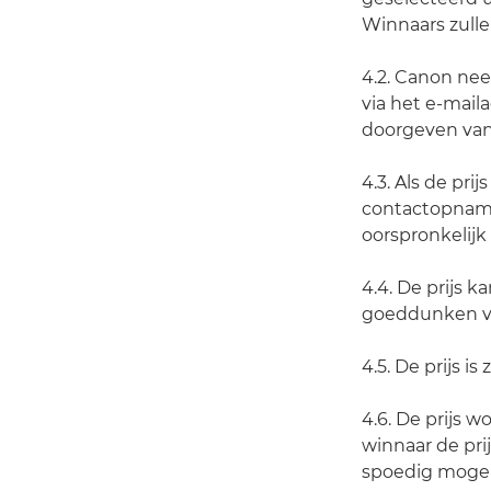
Winnaars zull
4.2. Canon nee
via het e-mail
doorgeven van
4.3. Als de pr
contactopname
oorspronkelijk
4.4. De prijs 
goeddunken v
4.5. De prijs is
4.6. De prijs 
winnaar de pri
spoedig mogel