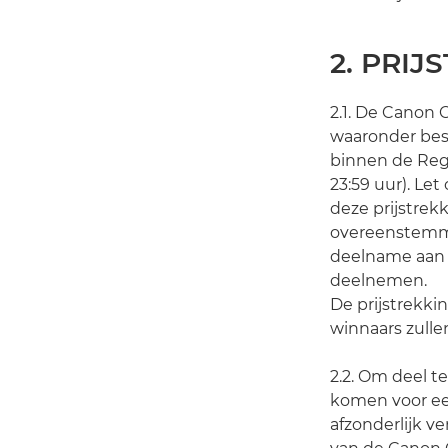
2. PRI
2.1. De Canon 
waaronder be
binnen de Regi
23:59 uur). L
deze prijstrek
overeenstemm
deelname aan d
deelnemen.
De prijstrekkin
winnaars zulle
2.2. Om deel 
komen voor een 
afzonderlijk 