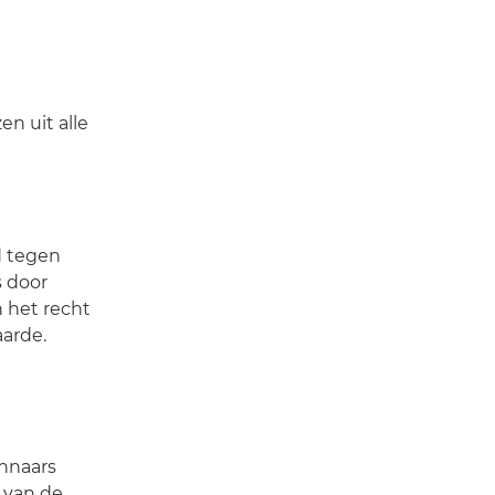
en uit alle
d tegen
s door
 het recht
aarde.
nnaars
 van de