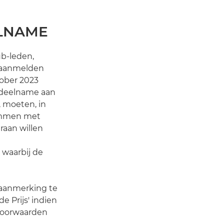
ELNAME
ub-leden,
/aanmelden
tober 2023
 deelname aan
, moeten, in
emmen met
raan willen
 waarbij de
 aanmerking te
e Prijs' indien
voorwaarden