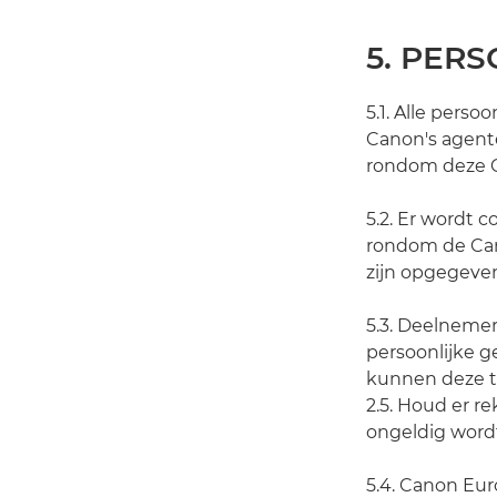
5. PER
5.1. Alle pers
Canon's agent
rondom deze C
5.2. Er wordt
rondom de Can
zijn opgegeven
5.3. Deelneme
persoonlijke g
kunnen deze t
2.5. Houd er r
ongeldig wordt
5.4. Canon Eur