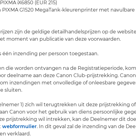
 PIXMA iX6850 (EUR 215)
on PIXMA G1520 MegaTank-kleurenprinter met navulbare 
ijzen zijn de geldige detailhandelsprijzen op de websi
het moment van publicatie van deze voorwaarden.
chts één inzending per persoon toegestaan.
en die worden ontvangen na de Registratieperiode, kom
or deelname aan deze Canon Club-prijstrekking. Canon
r om inzendingen met onvolledige of onleesbare gegeve
e sluiten.
elnemer 1) zich wil terugtrekken uit deze prijstrekking of
an Canon voor het gebruik van diens persoonlijke geg
e prijstrekking wil intrekken, kan de Deelnemer dit do
t
webformulier
. In dit geval zal de inzending van de D
n verklaard.