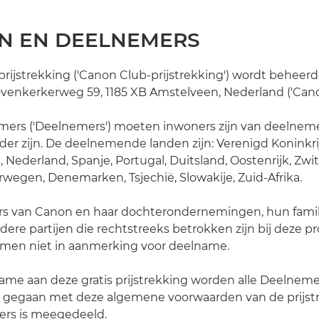
ON EN DEELNEMERS
is prijstrekking ('Canon Club-prijstrekking') wordt behee
ovenkerkerweg 59, 1185 XB Amstelveen, Nederland ('Cano
nemers ('Deelnemers') moeten inwoners zijn van deelne
ouder zijn. De deelnemende landen zijn: Verenigd Koninkri
d, Nederland, Spanje, Portugal, Duitsland, Oostenrijk, Zwi
orwegen, Denemarken, Tsjechië, Slowakije, Zuid-Afrika.
rs van Canon en haar dochterondernemingen, hun famil
ere partijen die rechtstreeks betrokken zijn bij deze p
omen niet in aanmerking voor deelname.
name aan deze gratis prijstrekking worden alle Deelnem
n gegaan met deze algemene voorwaarden van de prijstre
nders is meegedeeld.