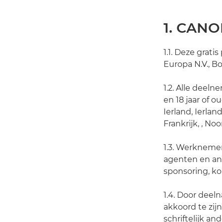
1. CAN
1.1. Deze grat
Europa N.V., B
1.2. Alle deel
en 18 jaar of 
Ierland, Ierlan
Frankrijk, , No
1.3. Werkneme
agenten en and
sponsoring, k
1.4. Door deel
akkoord te zij
schriftelijk a