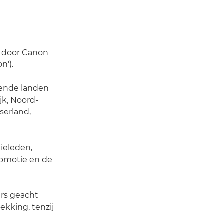
rd door Canon
n').
mende landen
jk, Noord-
tserland,
ieleden,
romotie en de
ers geacht
kking, tenzij