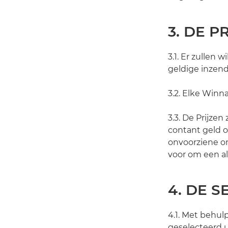
3. DE P
3.1. Er zullen 
geldige inzend
3.2. Elke Winna
3.3. De Prijze
contant geld o
onvoorziene o
voor om een al
4. DE S
4.1. Met behu
geselecteerd 