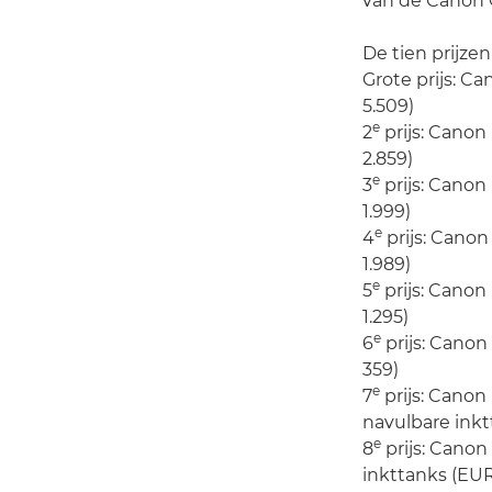
van de Canon C
De tien prijzen 
Grote prijs: 
5.509)
e
2
prijs: Cano
2.859)
e
3
prijs: Cano
1.999)
e
4
prijs: Cano
1.989)
e
5
prijs: Cano
1.295)
e
6
prijs: Cano
359)
e
7
prijs: Canon
navulbare inkt
e
8
prijs: Canon
inkttanks (EUR