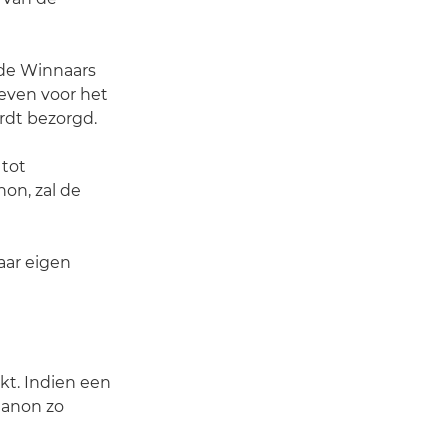
 de Winnaars
geven voor het
rdt bezorgd.
 tot
on, zal de
aar eigen
kt. Indien een
Canon zo