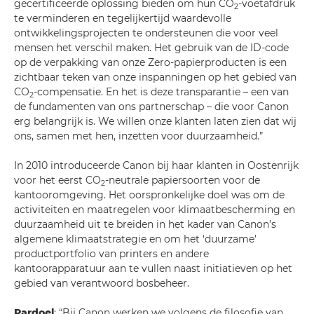
gecertificeerde oplossing bieden om hun CO
-voetafdruk
2
te verminderen en tegelijkertijd waardevolle
ontwikkelingsprojecten te ondersteunen die voor veel
mensen het verschil maken. Het gebruik van de ID-code
op de verpakking van onze Zero-papierproducten is een
zichtbaar teken van onze inspanningen op het gebied van
CO
-compensatie. En het is deze transparantie – een van
2
de fundamenten van ons partnerschap – die voor Canon
erg belangrijk is. We willen onze klanten laten zien dat wij
ons, samen met hen, inzetten voor duurzaamheid.”
In 2010 introduceerde Canon bij haar klanten in Oostenrijk
voor het eerst CO
-neutrale papiersoorten voor de
2
kantooromgeving. Het oorspronkelijke doel was om de
activiteiten en maatregelen voor klimaatbescherming en
duurzaamheid uit te breiden in het kader van Canon’s
algemene klimaatstrategie en om het ‘duurzame’
productportfolio van printers en andere
kantoorapparatuur aan te vullen naast initiatieven op het
gebied van verantwoord bosbeheer.
Pardoel
: “Bij Canon werken we volgens de filosofie van