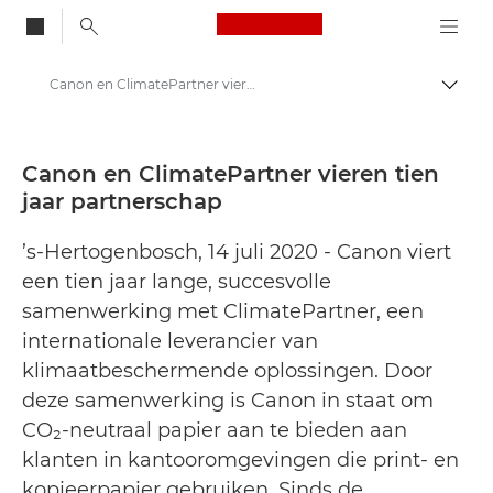
Canon Logo, back to
Canon en ClimatePartner vieren tien jaar partnerschap - Canon Press Centre
Brood
Canon
Press Centre
Canon en ClimatePartner vieren tien
jaar partnerschap
Persberichten - Canon Press Centre
’s-Hertogenbosch, 14 juli 2020 - Canon viert
een tien jaar lange, succesvolle
samenwerking met ClimatePartner, een
internationale leverancier van
klimaatbeschermende oplossingen. Door
deze samenwerking is Canon in staat om
CO₂-neutraal papier aan te bieden aan
klanten in kantooromgevingen die print- en
kopieerpapier gebruiken. Sinds de