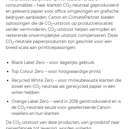
consumables – haar klanten CO
-neutraal geproduceerd
2
en geleverd papier voor office omgevingen en grafische
bedrijven aanbieden. Canon en ClimatePartner bieden
oplossingen die de CO
-uitstoot op productielocaties
2
verder verminderen, CO
-uitstoot helpen vermijden en
2
resterende onvermijdelijke uitstoot compenseren. Deze
CO
-neutrale papierproducten zijn geschikt voor een
2
breed scala aan printtoepassingen:
Black Label Zero – voor dagelijks gebruik
Top Colour Zero – voor hoogwaardige prints
Recycled White Zero – voor milieubewuste klanten die
zowel een CO
neutraal als gerecycled papier in één
2
willen hebben
Orange Label Zero – werd in 2018 geïntroduceerd en is
de CO
-neutrale keuze voor geselecteerde Canon-
2
resellers en hun klanten
De CO
-uitstoot van deze producten, van grondstof naar
2
papierfabriek tot levering, worden volledig