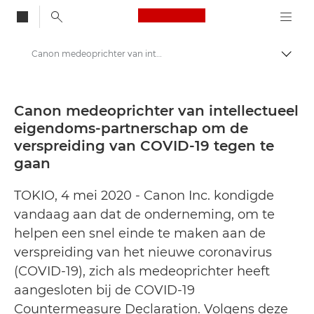
Canon Logo, back to
Canon medeoprichter van intellectueel eigendoms-partnerschap om de verspreiding van COVID-19 tegen te gaan - Canon Press Centre
Brood
Canon
Press Centre
Canon medeoprichter van intellectueel
eigendoms-partnerschap om de
Persberichten - Canon Press Centre
verspreiding van COVID-19 tegen te
gaan
TOKIO, 4 mei 2020 - Canon Inc. kondigde
vandaag aan dat de onderneming, om te
helpen een snel einde te maken aan de
verspreiding van het nieuwe coronavirus
(COVID-19), zich als medeoprichter heeft
aangesloten bij de COVID-19
Countermeasure Declaration. Volgens deze