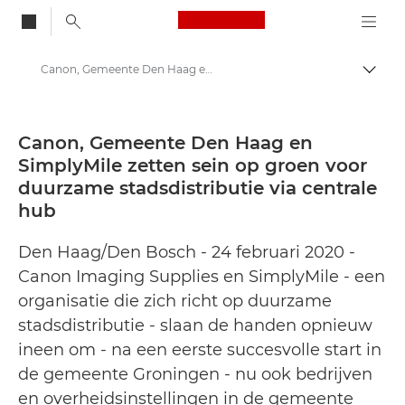
Canon Logo, back to
Canon, Gemeente Den Haag en SimplyMile zetten sein op groen voor duurzame stadsdistributie via centrale hub - Canon Press Centre
Brood
Canon
Press Centre
Canon, Gemeente Den Haag en
SimplyMile zetten sein op groen voor
Persberichten - Canon Press Centre
duurzame stadsdistributie via centrale
hub
Den Haag/Den Bosch - 24 februari 2020 -
Canon Imaging Supplies en SimplyMile - een
organisatie die zich richt op duurzame
stadsdistributie - slaan de handen opnieuw
ineen om - na een eerste succesvolle start in
de gemeente Groningen - nu ook bedrijven
en overheidsinstellingen in de gemeente