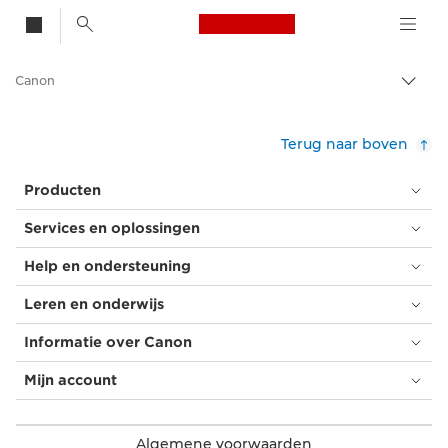
Canon Logo, back t
Canon
Broo
in-/u
Terug naar boven
Producten
Services en oplossingen
Help en ondersteuning
Leren en onderwijs
Informatie over Canon
Mijn account
Algemene voorwaarden