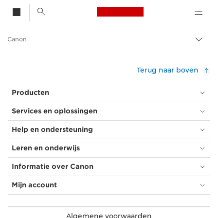
Canon Logo, back t
Canon
Broo
in-/u
Terug naar boven
Producten
Services en oplossingen
Help en ondersteuning
Leren en onderwijs
Informatie over Canon
Mijn account
Algemene voorwaarden