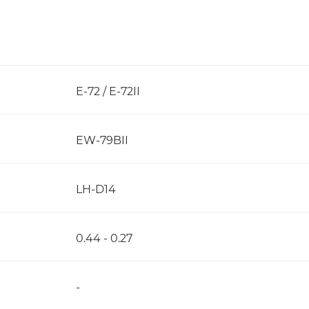
E-72 / E-72II
EW-79BII
LH-D14
0.44 - 0.27
-