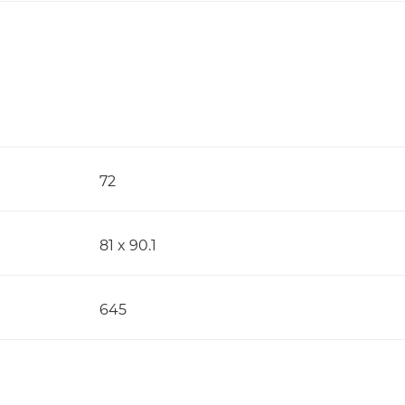
72
81 x 90.1
645