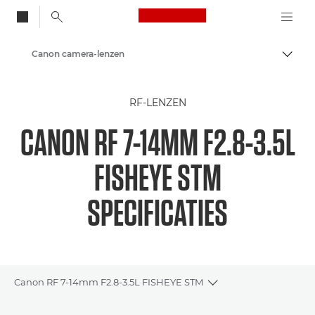
Canon Logo, back to
Canon camera-lenzen
Brood
Canon
RF-LENZEN
CANON RF 7-14MM F2.8-3.5L
FISHEYE STM
SPECIFICATIES
Canon RF 7-14mm F2.8-3.5L FISHEYE STM
Toggle breadcrumbs