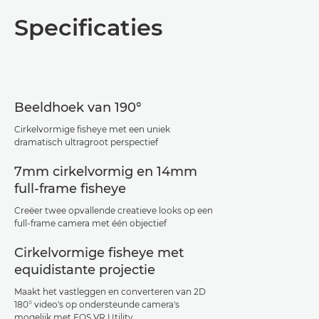
Overzicht
Specificaties
Specificaties
Support
Beeldhoek van 190°
Cirkelvormige fisheye met een uniek
dramatisch ultragroot perspectief
7mm cirkelvormig en 14mm
full-frame fisheye
Creëer twee opvallende creatieve looks op een
full-frame camera met één objectief
Cirkelvormige fisheye met
equidistante projectie
Maakt het vastleggen en converteren van 2D
180° video's op ondersteunde camera's
mogelijk met EOS VR Utility