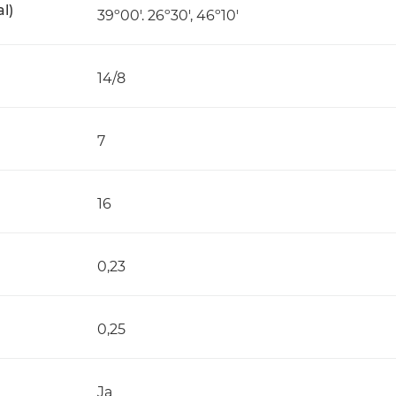
l)
39º00'. 26º30', 46º10'
14/8
7
16
0,23
0,25
Ja