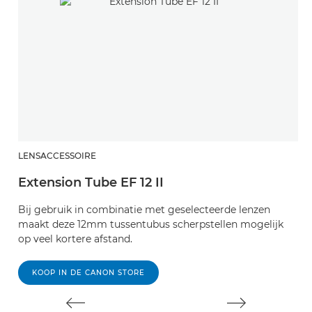
LENSACCESSOIRE
L
Extension Tube EF 12 II
Z
Bij gebruik in combinatie met geselecteerde lenzen
Vo
maakt deze 12mm tussentubus scherpstellen mogelijk
e
op veel kortere afstand.
je
KOOP IN DE CANON STORE