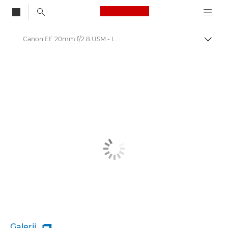
Canon Logo, back to
Canon EF 20mm f/2.8 USM - Lenses - Camera & Photo lenses
Brood
Canon
Canon camera-lenzen
Galerij
