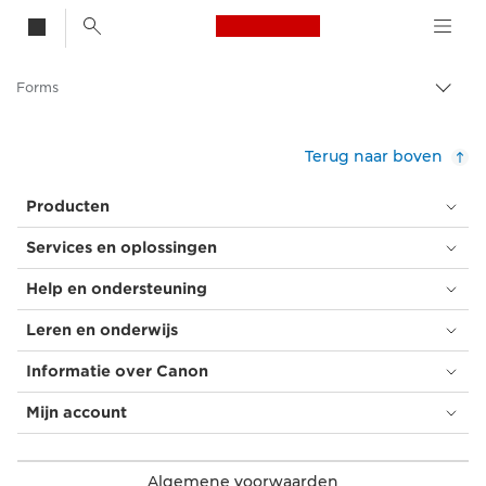
Canon Logo, back t
Forms
Broo
in-/u
Canon
Terug naar boven
Producten
Services en oplossingen
Help en ondersteuning
Leren en onderwijs
Informatie over Canon
Mijn account
Algemene voorwaarden