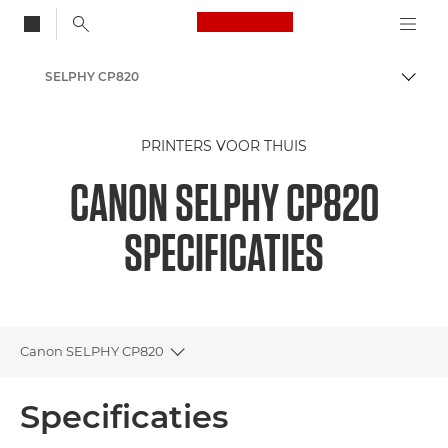
Canon Logo, back to
SELPHY CP820
Brood
Canon
PRINTERS VOOR THUIS
CANON SELPHY CP820
SPECIFICATIES
Canon SELPHY CP820
Toggle breadcrumbs
Overzicht
Specificaties