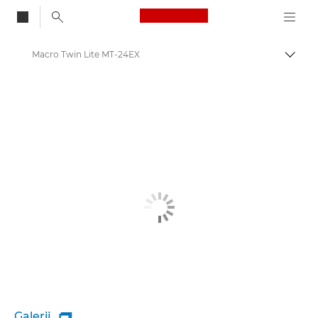
Canon Logo, back to
Macro Twin Lite MT-24EX
Brood
Canon
Galerij
