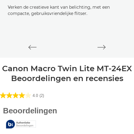
Verken de creatieve kant van belichting, met een
De
compacte, gebruiksvriendelijke flitser.
ne
EO
Canon Macro Twin Lite MT-24EX
Beoordelingen en recensies
4.0
(2)
4.0
van
de
5
sterren.
2