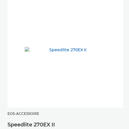
EOS-ACCESSOIRE
E
Speedlite 270EX II
S