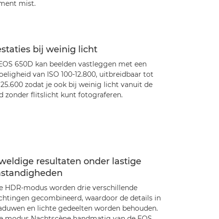
ent mist.
staties bij weinig licht
EOS 650D kan beelden vastleggen met een
eligheid van ISO 100-12.800, uitbreidbaar tot
25.600 zodat je ook bij weinig licht vanuit de
 zonder flitslicht kunt fotograferen.
eldige resultaten onder lastige
standigheden
de HDR-modus worden drie verschillende
ichtingen gecombineerd, waardoor de details in
aduwen en lichte gedeelten worden behouden.
de modus Nachtscène handmatig van de EOS