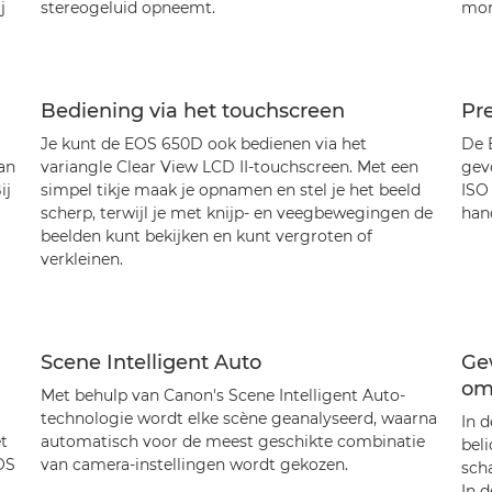
j
stereogeluid opneemt.
mom
Bediening via het touchscreen
Pre
Je kunt de EOS 650D ook bedienen via het
De 
an
variangle Clear View LCD II-touchscreen. Met een
gevo
ij
simpel tikje maak je opnamen en stel je het beeld
ISO 
scherp, terwijl je met knijp- en veegbewegingen de
hand
beelden kunt bekijken en kunt vergroten of
verkleinen.
Scene Intelligent Auto
Gew
om
Met behulp van Canon's Scene Intelligent Auto-
technologie wordt elke scène geanalyseerd, waarna
In 
t
automatisch voor de meest geschikte combinatie
bel
OS
van camera-instellingen wordt gekozen.
sch
In 