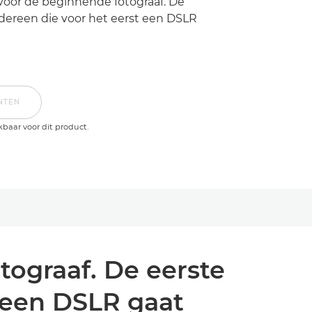
oor de beginnende fotograaf. De
edereen die voor het eerst een DSLR
NTEN
kbaar voor dit product.
ograaf. De eerste
t een DSLR gaat