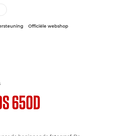
ersteuning
Officiële webshop
S
OS 650D