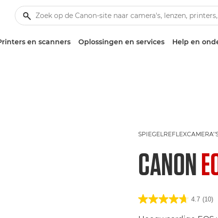
Printers en scanners
Oplossingen en services
Help en ond
SPIEGELREFLEXCAMERA''
CANON
E
4.7
(10)