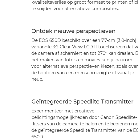
kwaliteitsverlies op groot formaat te printen of bi
te snijden voor alternatieve composities.
Ontdek nieuwe perspectieven
De EOS 650D beschikt over een 7,7-cm (3,0-inch)
variangle 3:2 Clear View LCD II-touchscreen dat v
de camera af scharniert en tot 270º kan draaien. B
het maken van foto's en movies kun je daarom
voor alternatieve perspectieven kiezen, zoals over
de hoofden van een mensenmenigte of vanaf je
heup.
Geïntegreerde Speedlite Transmitter
Experimenteer met creatieve
belichtingsmogelijkheden door Canon Speedlite-
flitsers van de camera te halen en te bedienen me
de geïntegreerde Speedlite Transmitter van de E
650D.