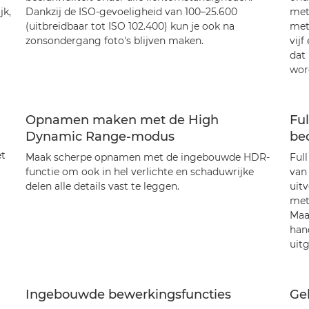
jk,
Dankzij de ISO-gevoeligheid van 100–25.600
met
(uitbreidbaar tot ISO 102.400) kun je ook na
met
zonsondergang foto's blijven maken.
vijf
dat
wor
Opnamen maken met de High
Fu
Dynamic Range-modus
be
t
Maak scherpe opnamen met de ingebouwde HDR-
Ful
functie om ook in hel verlichte en schaduwrijke
van
delen alle details vast te leggen.
uit
met 
Maa
han
uitg
Ingebouwde bewerkingsfuncties
Ge