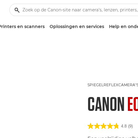
Printers en scanners
Oplossingen en services
Help en ond
SPIEGELREFLEXCAMERA''
CANON
E
4.8
(9)