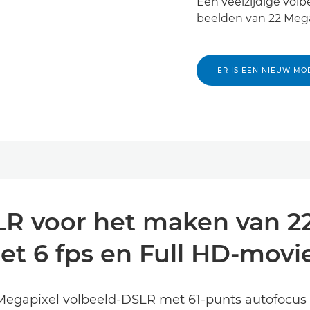
Een veelzijdige vol
beelden van 22 Mega
ER IS EEN NIEUW MO
R voor het maken van 22
et 6 fps en Full HD-movie
3 Megapixel volbeeld-DSLR met 61-punts autofocu