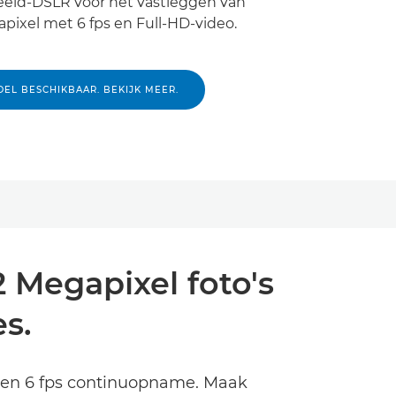
beeld-DSLR voor het vastleggen van
pixel met 6 fps en Full-HD-video.
DEL BESCHIKBAAR. BEKIJK MEER.
 Megapixel foto's
s.
s en 6 fps continuopname. Maak