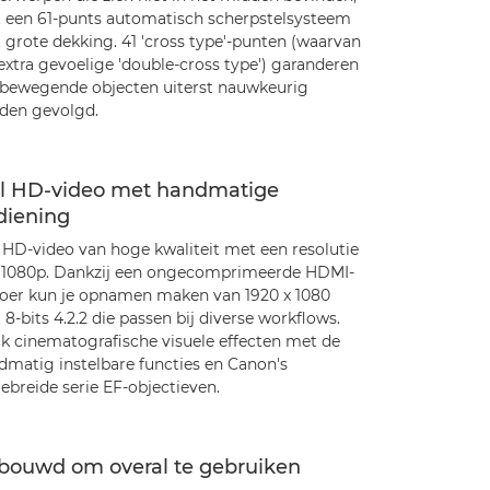
 een 61-punts automatisch scherpstelsysteem
 grote dekking. 41 'cross type'-punten (waarvan
 extra gevoelige 'double-cross type') garanderen
 bewegende objecten uiterst nauwkeurig
den gevolgd.
ll HD-video met handmatige
diening
l HD-video van hoge kwaliteit met een resolutie
 1080p. Dankzij een ongecomprimeerde HDMI-
voer kun je opnamen maken van 1920 x 1080
8-bits 4.2.2 die passen bij diverse workflows.
k cinematografische visuele effecten met de
dmatig instelbare functies en Canon's
ebreide serie EF-objectieven.
bouwd om overal te gebruiken