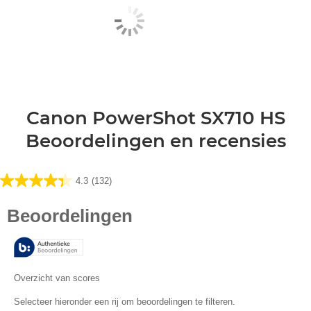
Canon PowerShot SX710 HS
Beoordelingen en recensies
4.3
(132)
4.3
van
de
5
sterren.
132
beoordelingen