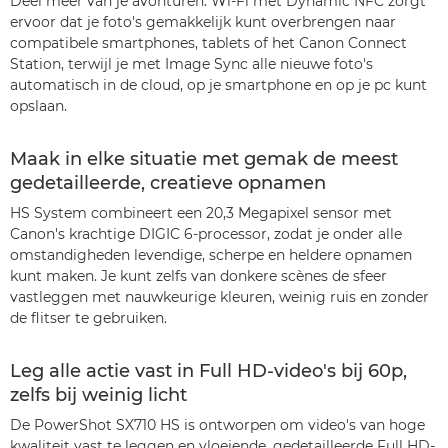
Deel meer van je avonturen. Wi-Fi met Dynamic NFC zorgt
ervoor dat je foto's gemakkelijk kunt overbrengen naar
compatibele smartphones, tablets of het Canon Connect
Station, terwijl je met Image Sync alle nieuwe foto's
automatisch in de cloud, op je smartphone en op je pc kunt
opslaan.
Maak in elke situatie met gemak de meest
gedetailleerde, creatieve opnamen
HS System combineert een 20,3 Megapixel sensor met
Canon's krachtige DIGIC 6-processor, zodat je onder alle
omstandigheden levendige, scherpe en heldere opnamen
kunt maken. Je kunt zelfs van donkere scènes de sfeer
vastleggen met nauwkeurige kleuren, weinig ruis en zonder
de flitser te gebruiken.
Leg alle actie vast in Full HD-video's bij 60p,
zelfs bij weinig licht
De PowerShot SX710 HS is ontworpen om video's van hoge
kwaliteit vast te leggen en vloeiende, gedetailleerde Full HD-