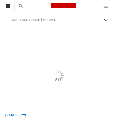
Canon Logo, back to
ARCH 000 PowerShot SX610 HS
Brood
Canon
Galerij
