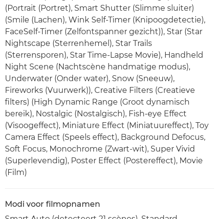
(Portrait (Portret), Smart Shutter (Slimme sluiter)
(Smile (Lachen), Wink Self-Timer (Knipoogdetectie),
FaceSelf-Timer (Zelfontspanner gezicht)), Star (Star
Nightscape (Sterrenhemel), Star Trails
(Sterrensporen), Star Time-Lapse Movie), Handheld
Night Scene (Nachtscène handmatige modus),
Underwater (Onder water), Snow (Sneeuw),
Fireworks (Vuurwerk)), Creative Filters (Creatieve
filters) (High Dynamic Range (Groot dynamisch
bereik), Nostalgic (Nostalgisch), Fish-eye Effect
(Visoogeffect), Miniature Effect (Miniatuureffect), Toy
Camera Effect (Speels effect), Background Defocus,
Soft Focus, Monochrome (Zwart-wit), Super Vivid
(Superlevendig), Poster Effect (Postereffect), Movie
(Film)
Modi voor filmopnamen
Smart Auto (detecteert 21 scènes), Standard