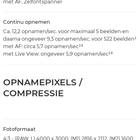
met AF, Zelfontspanner
Continu opnemen
Ca. 12,2 opnamen/sec. voor maximaal 5 beelden en
daarna ongeveer 9,3 opnamen/sec. voor 522 beelden¹
met AF: circa 5,7 opnamen/sec²³
met Live View: ongeveer 5,9 opnamen/sec²³
OPNAMEPIXELS /
COMPRESSIE
Fotoformaat
4:3 - (RAW, L) 4000 x 3000, (M1) 2816 x 2112, (M2) 1600