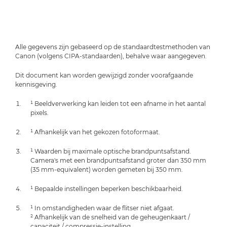
Alle gegevens zijn gebaseerd op de standaardtestmethoden van
Canon (volgens CIPA-standaarden), behalve waar aangegeven.
Dit document kan worden gewijzigd zonder voorafgaande
kennisgeving.
¹ Beeldverwerking kan leiden tot een afname in het aantal
pixels.
¹ Afhankelijk van het gekozen fotoformaat.
¹ Waarden bij maximale optische brandpuntsafstand.
Camera's met een brandpuntsafstand groter dan 350 mm
(35 mm-equivalent) worden gemeten bij 350 mm.
¹ Bepaalde instellingen beperken beschikbaarheid.
¹ In omstandigheden waar de flitser niet afgaat.
² Afhankelijk van de snelheid van de geheugenkaart /
capaciteit / compressie-instelling.