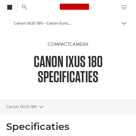
Canon Logo, back to
Canon IXUS 180 – Canon Europe
Brood
Canon
COMPACTCAMERA
CANON IXUS 180
SPECIFICATIES
Canon IXUS 180
Toggle breadcrumbs
Overzicht
Specificaties