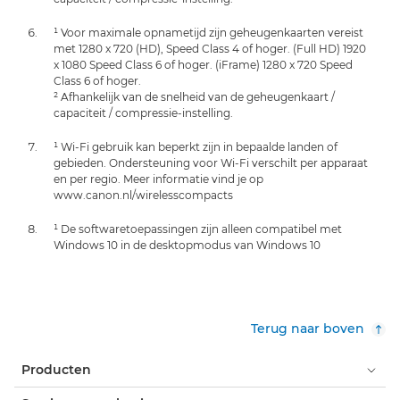
¹ Voor maximale opnametijd zijn geheugenkaarten vereist
met 1280 x 720 (HD), Speed Class 4 of hoger. (Full HD) 1920
x 1080 Speed Class 6 of hoger. (iFrame) 1280 x 720 Speed
Class 6 of hoger.
² Afhankelijk van de snelheid van de geheugenkaart /
capaciteit / compressie-instelling.
¹ Wi-Fi gebruik kan beperkt zijn in bepaalde landen of
gebieden. Ondersteuning voor Wi-Fi verschilt per apparaat
en per regio. Meer informatie vind je op
www.canon.nl/wirelesscompacts
¹ De softwaretoepassingen zijn alleen compatibel met
Windows 10 in de desktopmodus van Windows 10
Terug naar boven
Producten