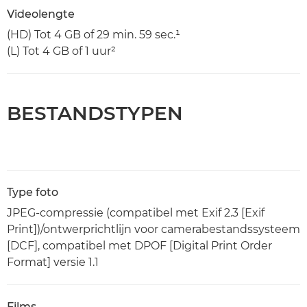
Videolengte
(HD) Tot 4 GB of 29 min. 59 sec.¹
(L) Tot 4 GB of 1 uur²
BESTANDSTYPEN
Type foto
JPEG-compressie (compatibel met Exif 2.3 [Exif
Print])/ontwerprichtlijn voor camerabestandssysteem
[DCF], compatibel met DPOF [Digital Print Order
Format] versie 1.1
Films