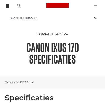
Canon Logo, back to
ARCH 000 IXUS 170
Brood
Canon
COMPACTCAMERA
CANON IXUS 170
SPECIFICATIES
Canon IXUS 170
Toggle breadcrumbs
Overzicht
Specificaties