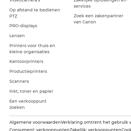
services
Op afstand te bedienen
Zoek een zakenpartner
PTZ
van Canon
PRO-displays
Lenzen
Printers voor thuis en
kleine organisaties
Kantoorprinters
Productieprinters
Scanners
Inkt, toner en papier
Een verkooppunt
zoeken
Algemene voorwaarden
Verklaring omtrent het gebruik 
Consument: verkooppunten
Zakelijk: verkooppunten
Cook