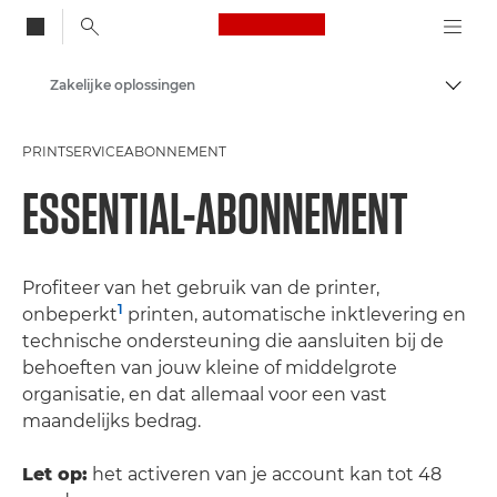
Canon Logo, back to
Zakelijke oplossingen
Brood
Canon
PRINTSERVICEABONNEMENT
Oplossingen en services
ESSENTIAL-ABONNEMENT
Profiteer van het gebruik van de printer,
1
onbeperkt
printen, automatische inktlevering en
technische ondersteuning die aansluiten bij de
behoeften van jouw kleine of middelgrote
organisatie, en dat allemaal voor een vast
maandelijks bedrag.
Let op:
het activeren van je account kan tot 48