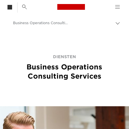
Canon Logo, back t
Business Operations Consulting Services
Brood
Canon
Oplossingen en services
services
DIENSTEN
Business Operations
Consulting Services