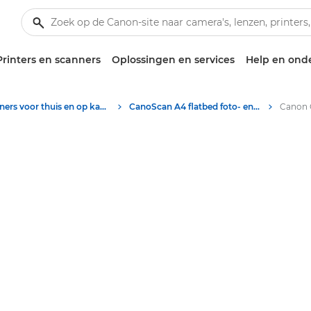
Printers en scanners
Oplossingen en services
Help en ond
Scanners voor thuis en op kantoor
CanoScan A4 flatbed foto- en documentscanners