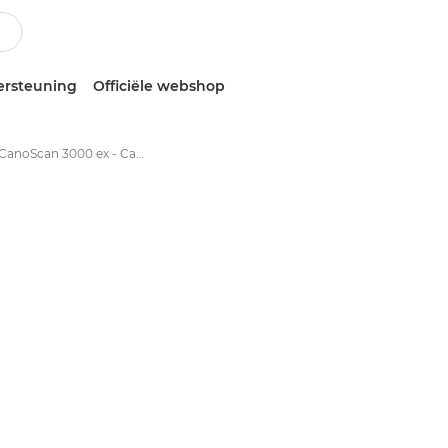
ersteuning
Officiële webshop
Canon CanoScan 3000 ex - CanoScan Flatbed Scanners