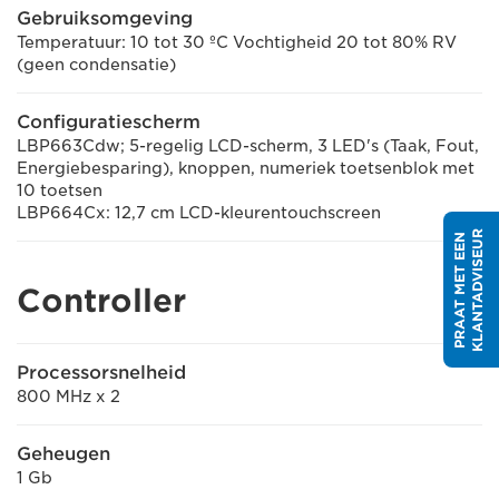
Gebruiksomgeving
Temperatuur: 10 tot 30 ºC Vochtigheid 20 tot 80% RV
(geen condensatie)
Configuratiescherm
LBP663Cdw; 5-regelig LCD-scherm, 3 LED's (Taak, Fout,
Energiebesparing), knoppen, numeriek toetsenblok met
10 toetsen
LBP664Cx: 12,7 cm LCD-kleurentouchscreen
R
P
R
A
A
T
M
E
T
E
E
N
K
L
A
N
T
A
D
V
I
S
E
U
Controller
Processorsnelheid
800 MHz x 2
Geheugen
1 Gb