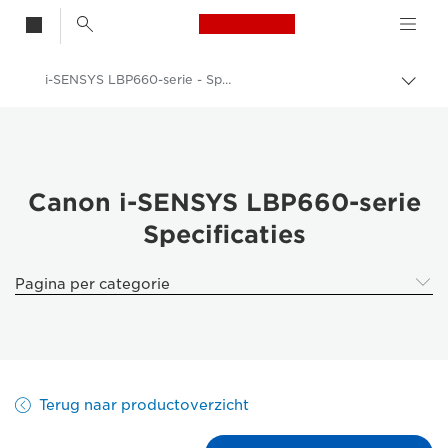
Canon Logo, back t
i-SENSYS LBP660-serie - Specificaties
Brood
Canon
Oplossingen en services
Zakelijke producten
Canon i-SENSYS LBP660-serie
Specificaties
Zakelijke printers en faxapparaten
Single- function printers
Pagina per categorie
Kleurenprinters voor op kantoor
i-SENSYS LBP660-serie
Terug naar productoverzicht