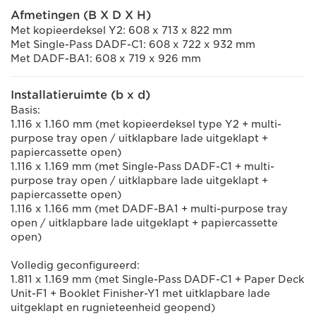
Afmetingen (B X D X H)
Met kopieerdeksel Y2: 608 x 713 x 822 mm
Met Single-Pass DADF-C1: 608 x 722 x 932 mm
Met DADF-BA1: 608 x 719 x 926 mm
Installatieruimte (b x d)
Basis:
1.116 x 1.160 mm (met kopieerdeksel type Y2 + multi-
purpose tray open / uitklapbare lade uitgeklapt +
papiercassette open)
1.116 x 1.169 mm (met Single-Pass DADF-C1 + multi-
purpose tray open / uitklapbare lade uitgeklapt +
papiercassette open)
1.116 x 1.166 mm (met DADF-BA1 + multi-purpose tray
open / uitklapbare lade uitgeklapt + papiercassette
open)
Volledig geconfigureerd:
1.811 x 1.169 mm (met Single-Pass DADF-C1 + Paper Deck
Unit-F1 + Booklet Finisher-Y1 met uitklapbare lade
uitgeklapt en rugnieteenheid geopend)