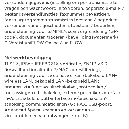
verzonden gegevens (instelling om per transmissie te
vragen een wachtwoord in te voeren, beperkte e-mail- /
bestandsverzendfuncties, faxnummer bevestigen,
faxstuurprogrammatransmissies toestaan / beperken,
verzenden vanuit geschiedenis toestaan / beperken,
ondersteuning voor S/MIME), scanvergrendeling (QR-
code), documenten traceren (beveiligingswatermerk)
*1 Vereist uniFLOW Online / uniFLOW
Netwerkbeveiliging
TLS 1.3, IPSec, IEEE802.1X-verificatie, SNMP V3.0,
firewallfunctionaliteit (IP/MAC-adresfiltering),
ondersteuning voor twee netwerken (bekabeld LAN–
wireless LAN, bekabeld LAN–bekabeld LAN),
ongebruikte functies uitschakelen (protocollen /
toepassingen uitschakelen, externe gebruikersinterface
in-/uitschakelen, USB-interface in-/uitschakelen),
scheiding communicatielijnen (G3 FAX, USB-poort,
Advanced Space, scannen en verzenden —
virusproblemen via ontvangen e-mails)