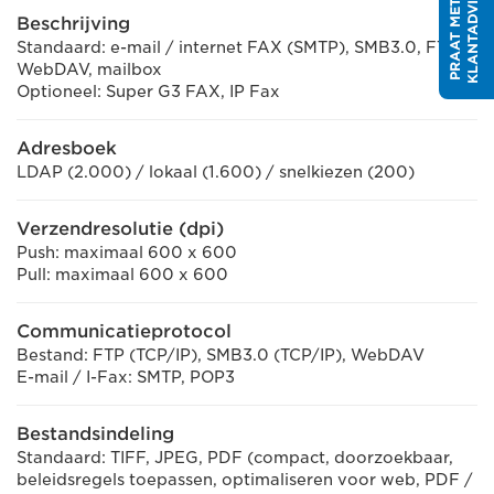
R
P
R
A
A
T
M
E
T
E
E
N
K
L
A
N
T
A
D
V
I
S
E
U
Beschrijving
Standaard: e-mail / internet FAX (SMTP), SMB3.0, FTP,
WebDAV, mailbox
Optioneel: Super G3 FAX, IP Fax
Adresboek
LDAP (2.000) / lokaal (1.600) / snelkiezen (200)
Verzendresolutie (dpi)
Push: maximaal 600 x 600
Pull: maximaal 600 x 600
Communicatieprotocol
Bestand: FTP (TCP/IP), SMB3.0 (TCP/IP), WebDAV
E-mail / I-Fax: SMTP, POP3
Bestandsindeling
Standaard: TIFF, JPEG, PDF (compact, doorzoekbaar,
beleidsregels toepassen, optimaliseren voor web, PDF /