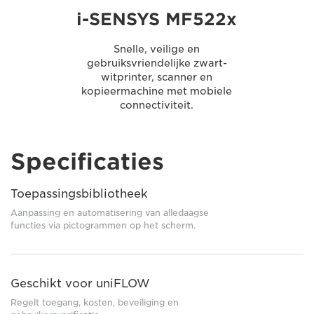
i-SENSYS MF522x
Snelle, veilige en
gebruiksvriendelijke zwart-
witprinter, scanner en
kopieermachine met mobiele
connectiviteit.
Specificaties
Toepassingsbibliotheek
Aanpassing en automatisering van alledaagse
functies via pictogrammen op het scherm.
Geschikt voor uniFLOW
Regelt toegang, kosten, beveiliging en