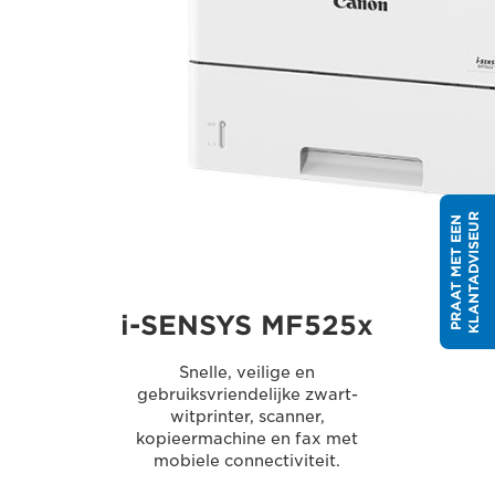
R
P
R
A
A
T
M
E
T
E
E
N
K
L
A
N
T
A
D
V
I
S
E
U
i-SENSYS MF525x
Snelle, veilige en
gebruiksvriendelijke zwart-
witprinter, scanner,
kopieermachine en fax met
mobiele connectiviteit.