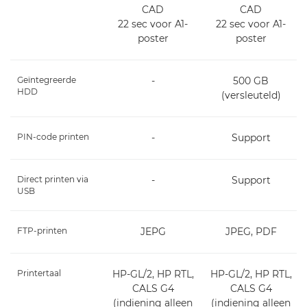
CAD
CAD
22 sec voor A1-
22 sec voor A1-
poster
poster
Geïntegreerde
-
500 GB
HDD
(versleuteld)
PIN-code printen
-
Support
Direct printen via
-
Support
USB
FTP-printen
JEPG
JPEG, PDF
Printertaal
HP-GL/2, HP RTL,
HP-GL/2, HP RTL,
CALS G4
CALS G4
(indiening alleen
(indiening alleen