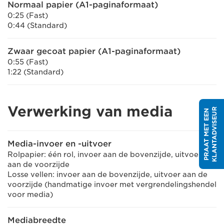
Normaal papier (A1-paginaformaat)
0:25 (Fast)
0:44 (Standard)
Zwaar gecoat papier (A1-paginaformaat)
0:55 (Fast)
1:22 (Standard)
Verwerking van media
R
P
R
A
A
T
M
E
T
E
E
N
K
L
A
N
T
A
D
V
I
S
E
U
Media-invoer en -uitvoer
Rolpapier: één rol, invoer aan de bovenzijde, uitvoer
aan de voorzijde
Losse vellen: invoer aan de bovenzijde, uitvoer aan de
voorzijde (handmatige invoer met vergrendelingshendel
voor media)
Mediabreedte