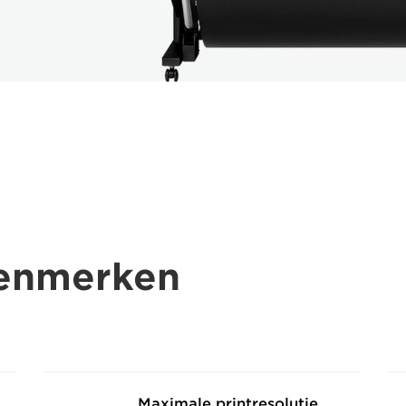
kenmerken
Maximale printresolutie