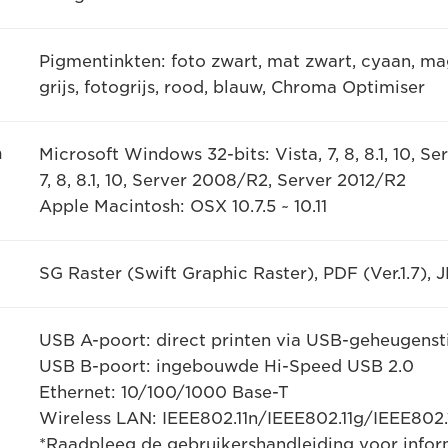
Pigmentinkten: foto zwart, mat zwart, cyaan, ma
grijs, fotogrijs, rood, blauw, Chroma Optimiser
n
Microsoft Windows 32-bits: Vista, 7, 8, 8.1, 10, Se
7, 8, 8.1, 10, Server 2008/R2, Server 2012/R2
Apple Macintosh: OSX 10.7.5 ~ 10.11
SG Raster (Swift Graphic Raster), PDF (Ver.1.7), J
USB A-poort: direct printen via USB-geheugens
USB B-poort: ingebouwde Hi-Speed USB 2.0
Ethernet: 10/100/1000 Base-T
Wireless LAN: IEEE802.11n/IEEE802.11g/IEEE802.
*Raadpleeg de gebruikershandleiding voor infor