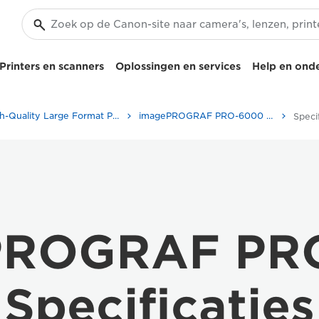
Printers en scanners
Oplossingen en services
Help en ond
High-Quality Large Format Printers for CAD/GIS and Stunning Graphics
imagePROGRAF PRO-6000 - Zakelijke printers en faxapparaten
Specif
PROGRAF PR
Specificaties