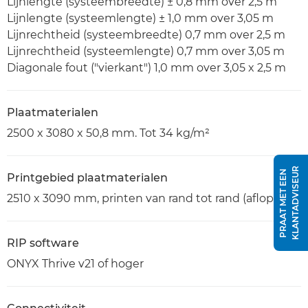
Lijnlengte (systeembreedte) ± 0,8 mm over 2,5 m
Lijnlengte (systeemlengte) ± 1,0 mm over 3,05 m
Lijnrechtheid (systeembreedte) 0,7 mm over 2,5 m
Lijnrechtheid (systeemlengte) 0,7 mm over 3,05 m
Diagonale fout ("vierkant") 1,0 mm over 3,05 x 2,5 m
Plaatmaterialen
2500 x 3080 x 50,8 mm. Tot 34 kg/m²
R
P
R
A
A
T
M
E
T
E
E
N
K
L
A
N
T
A
D
V
I
S
E
U
Printgebied plaatmaterialen
2510 x 3090 mm, printen van rand tot rand (aflopend)
RIP software
ONYX Thrive v21 of hoger