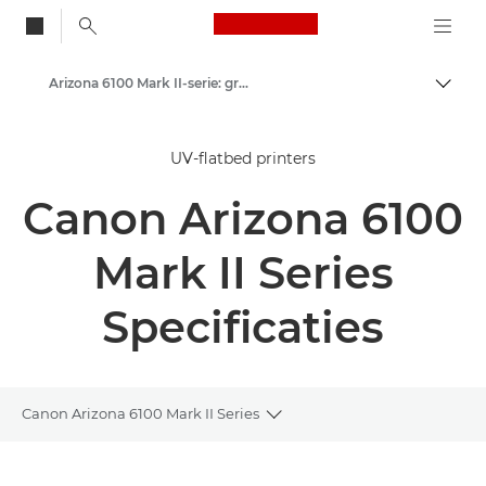
Canon Logo, back to
Arizona 6100 Mark II-serie: grootformaat prints van hoge kwaliteit
Brood
Canon
UV-flatbed printers
Oplossingen en services
Canon Arizona 6100
Zakelijke producten
High-Quality Large Format Printers for CAD/GIS and Stunning Graphics
Mark II Series
Specificaties
Canon Arizona 6100 Mark II Series
Toggle breadcrumbs
Overzicht