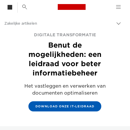
Canon Logo, back t
Zakelijke artikelen
Brood
Canon
DIGITALE TRANSFORMATIE
Benut de
Oplossingen en services
mogelijkheden: een
Inzichten
leidraad voor beter
informatiebeheer
Het vastleggen en verwerken van
documenten optimaliseren
DOWNLOAD ONZE IT-LEIDRAAD