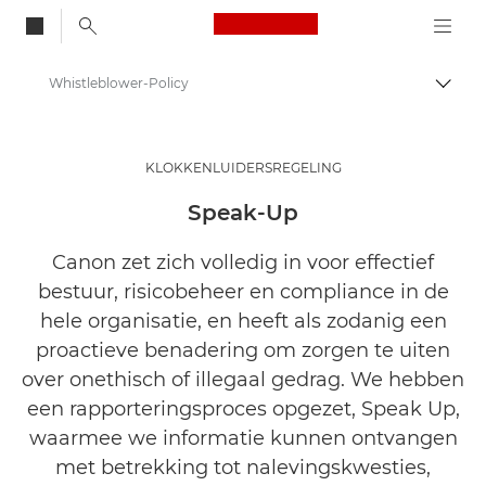
Canon Logo, back to
Whistleblower-Policy
Brood
Canon
Over ons
KLOKKENLUIDERSREGELING
Wetten en naleving
Speak-Up
Canon zet zich volledig in voor effectief
bestuur, risicobeheer en compliance in de
hele organisatie, en heeft als zodanig een
proactieve benadering om zorgen te uiten
over onethisch of illegaal gedrag. We hebben
een rapporteringsproces opgezet, Speak Up,
waarmee we informatie kunnen ontvangen
met betrekking tot nalevingskwesties,