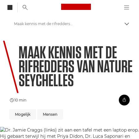
Canon Logo, back to
Maak kennis met de rifredders van Nature Seychelles
Brood
Canon
MAAK KENNIS MET DE
Welkom bij VIEW
RIFREDDERS VAN NATURE
Onzichtbare wereld: Koraalbehoud voor de toekomst
SEYCHELLES
10 min
Mogelijk
Mensen