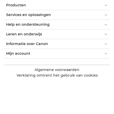
Producten
Services en oplossingen
Help en ondersteuning
Leren en onderwijs
Informatie over Canon
Mijn account
Algemene voorwaarden
Verklaring omtrent het gebruik van cookies
Toegankelijkheid
Privacy
Verklaring moderne slavernij (PDF)
Officiële Canon Store
Consument: verkooppunten
Zakelijk: verkooppunten
Cookie-instellingen
Canon Netherlands