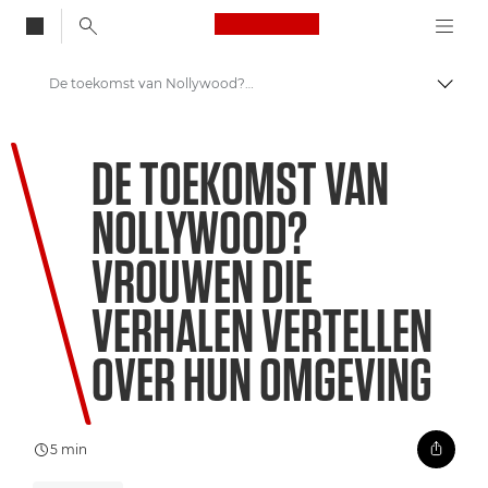
Canon Logo, back to
De toekomst van Nollywood? Vrouwen die verhalen vertellen over hun omgeving
Brood
Canon
DE TOEKOMST VAN
Welkom bij VIEW
NOLLYWOOD?
VROUWEN DIE
VERHALEN VERTELLEN
OVER HUN OMGEVING
5 min