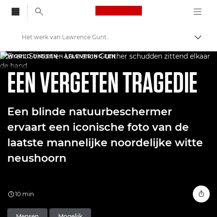
Canon Logo, back to
Het werk van Lawrence Gunther door de ogen van Brent Stirton
Brood
Canon
WORLD UNSEEN - AFLEVERING EEN
EEN VERGETEN TRAGEDIE
Welkom bij VIEW
Een blinde natuurbeschermer
ervaart een iconische foto van de
laatste mannelijke noordelijke witte
neushoorn
10 min
Mensen
Mogelijk