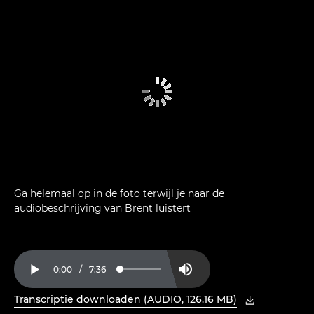
Ga helemaal op in de foto terwijl je naar de
audiobeschrijving van Brent luistert
Current
0:00
/
Duration
7:36
Loaded
:
Play
Mute
2.17%
Time
Transcriptie downloaden (AUDIO, 126.16 MB)
, PDF openen in nieuw venster