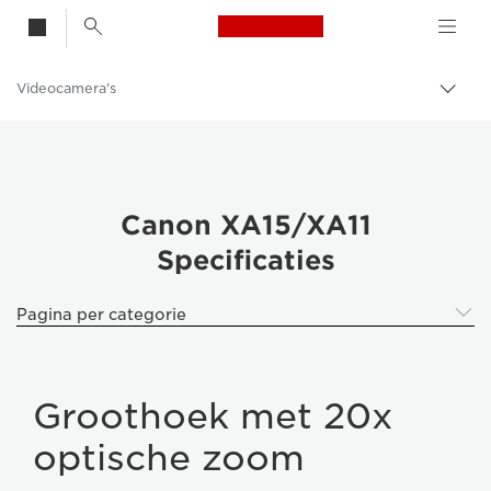
Canon Logo, back t
Videocamera's
Broo
in-/u
Canon
Canon XA15/XA11
Specificaties
Pagina per categorie
Groothoek met 20x
optische zoom