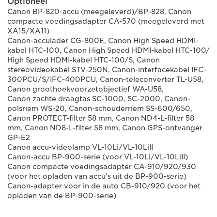
Optioneel
Canon BP-820-accu (meegeleverd)/BP-828, Canon
compacte voedingsadapter CA-570 (meegeleverd met
XA15/XA11)
Canon-acculader CG-800E, Canon High Speed HDMI-
kabel HTC-100, Canon High Speed HDMI-kabel HTC-100/
High Speed HDMI-kabel HTC-100/S, Canon
stereovideokabel STV-250N, Canon-interfacekabel IFC-
300PCU/S/IFC-400PCU, Canon-teleconverter TL-U58,
Canon groothoekvoorzetobjectief WA-U58,
Canon zachte draagtas SC-1000, SC-2000, Canon-
polsriem WS-20, Canon-schouderriem SS-600/650,
Canon PROTECT-filter 58 mm, Canon ND4-L-filter 58
mm, Canon ND8-L-filter 58 mm, Canon GPS-ontvanger
GP-E2
Canon accu-videolamp VL-10Li/VL-10LiII
Canon-accu BP-900-serie (voor VL-10Li/VL-10LiII)
Canon compacte voedingsadapter CA-910/920/930
(voor het opladen van accu's uit de BP-900-serie)
Canon-adapter voor in de auto CB-910/920 (voor het
opladen van de BP-900-serie)