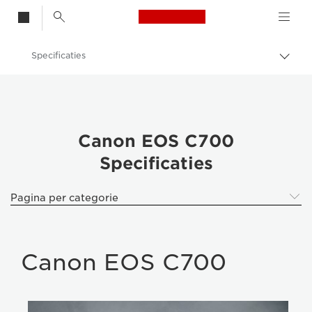
Canon Logo, back t
Specificaties
Broo
in-/u
Canon
Videocamera's
Canon EOS C700
Canon EOS C700
Specificaties
Pagina per categorie
Canon EOS C700