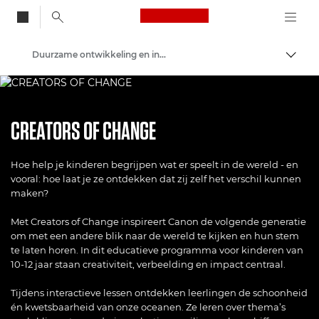
Canon Logo, back to
Duurzame ontwikkeling en initiatieven
Brood
Canon
CREATORS OF CHANGE
Hoe help je kinderen begrijpen wat er speelt in de wereld - en
vooral: hoe laat je ze ontdekken dat zij zelf het verschil kunnen
maken?
Met Creators of Change inspireert Canon de volgende generatie
om met een andere blik naar de wereld te kijken en hun stem
te laten horen. In dit educatieve programma voor kinderen van
10-12 jaar staan creativiteit, verbeelding en impact centraal.
Tijdens interactieve lessen ontdekken leerlingen de schoonheid
én kwetsbaarheid van onze oceanen. Ze leren over thema’s