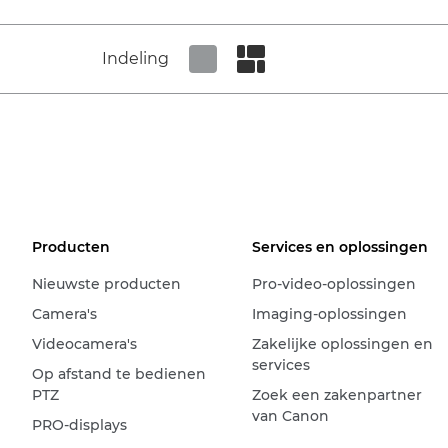
Indeling
Set tiled view
Set masonry view
Producten
Services en oplossingen
Nieuwste producten
Pro-video-oplossingen
Camera's
Imaging-oplossingen
Videocamera's
Zakelijke oplossingen en
services
Op afstand te bedienen
PTZ
Zoek een zakenpartner
van Canon
PRO-displays