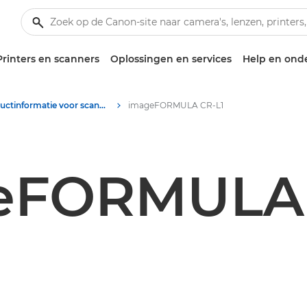
Printers en scanners
Oplossingen en services
Help en ond
Productinformatie voor scanners - Canon Press Centre
imageFORMULA CR-L1
eFORMULA 