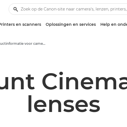
Printers en scanners
Oplossingen en services
Help en ond
Productinformatie voor camera's en accessoires - Canon Press Centre
unt Cinema
lenses